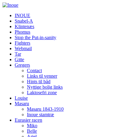
INOUE
Snabel-A
Klintenæs
Phomus
Stop the Put-in-sanity
Fighters
Webmail
Tar
Gitte
Gregers
Contact
Links til venner
Hints til båd
Nyttige bolig links
Laktosefri zone
Louise
Masaru
Masaru 1843-1910
Inoue stamtræ
Eurasier racen
Miko
Belle
Ariel